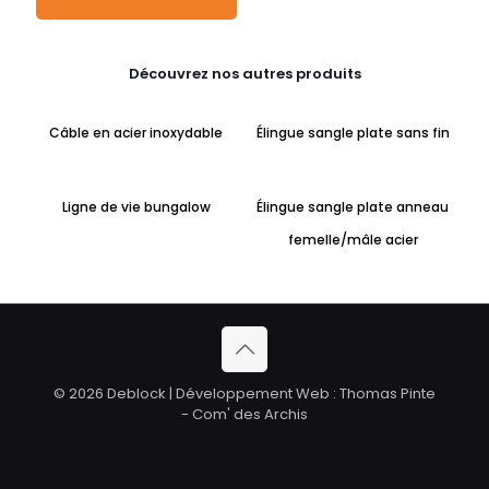
Découvrez nos autres produits
Câble en acier inoxydable
Élingue sangle plate sans fin
Ligne de vie bungalow
Élingue sangle plate anneau
femelle/mâle acier
© 2026 Deblock | Développement Web : Thomas Pinte
- Com' des Archis